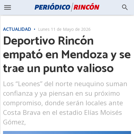
ACTUALIDAD
Lunes 11 de Mayo de 2026
Deportivo Rincón
empató en Mendoza y se
trae un punto valioso
Los “Leones” del norte neuquino suman
confianza y ya piensan en su próximo
compromiso, donde serán locales ante
Costa Brava en el estadio Elías Moisés
Gómez,